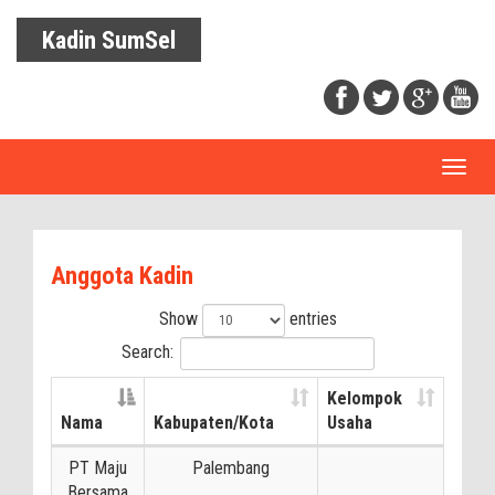
Kadin SumSel
Toggl
naviga
Anggota Kadin
Show
entries
Search:
Kelompok
Nama
Kabupaten/Kota
Usaha
PT Maju
Palembang
Bersama